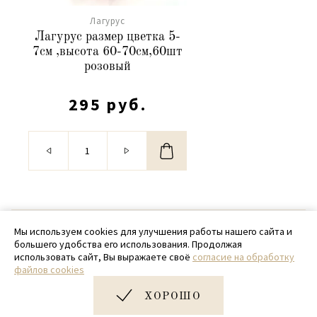
Лагурус
Лагурус размер цветка 5-
7см ,высота 60-70см,60шт
розовый
295 руб.
© 2020 - 2026 SamPack
Мы используем cookies для улучшения работы нашего сайта и
большего удобства его использования. Продолжая
+ 7 (918) 699-97-87
использовать сайт, Вы выражаете своё
согласие на обработку
файлов cookies
zakaz@sampack.store
ХОРОШО
Дизайн и разработка сайта
Very Good