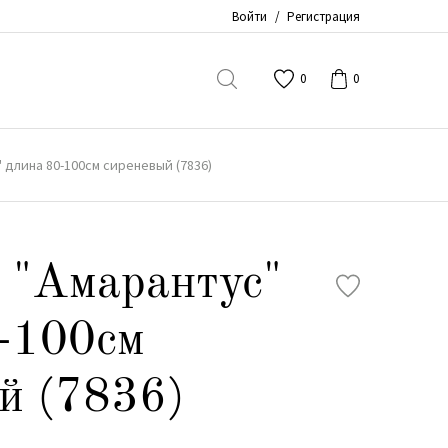
Войти
/
Регистрация
0
0
 длина 80-100см сиреневый (7836)
 "Амарантус"
-100см
й (7836)