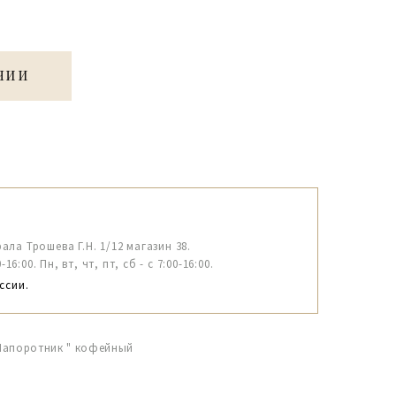
ЧИИ
рала Трошева Г.Н. 1/12 магазин 38.
6:00. Пн, вт, чт, пт, сб - с 7:00-16:00.
ссии.
"Папоротник " кофейный