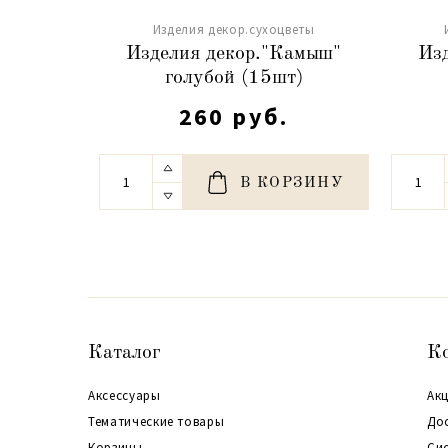
Изделия декор.сухоцветы
Изделия декор."Камыш"
Из
голубой (15шт)
260 руб.
В КОРЗИНУ
Каталог
К
Аксессуары
Акц
Тематические товары
До
Корзины
Си