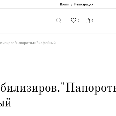
Войти
/
Регистрация
0
0
илизиров."Папоротник " кофейный
абилизиров."Папорот
ый