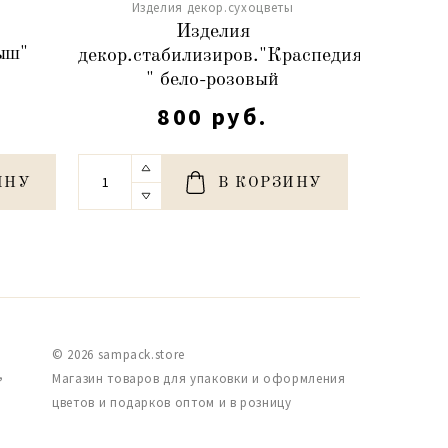
Изделия декор.сухоцветы
Изд
ы
Изделия
ыш"
декор.стабилизиров."Краспедия
декор.ст
)
" бело-розовый
" ко
800 руб.
ИНУ
В КОРЗИНУ
© 2026 sampack.store
,
Магазин товаров для упаковки и оформления
цветов и подарков оптом и в розницу