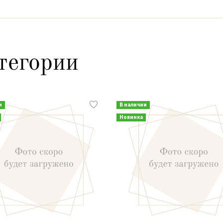
тегории
и
В наличии
Новинка