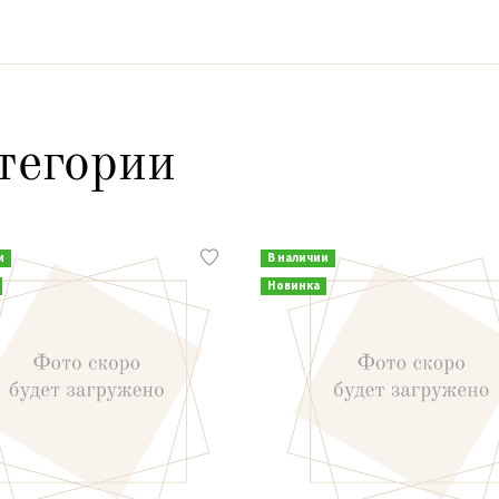
тегории
и
В наличии
Новинка