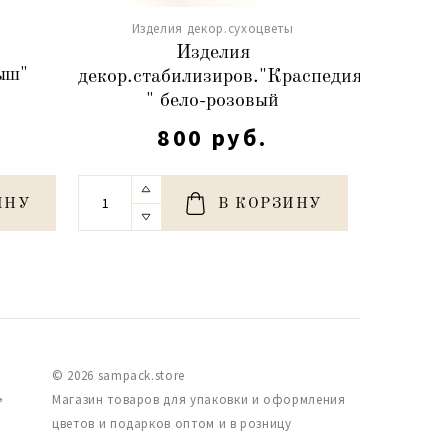
Изделия декор.сухоцветы
ы
Изд
Изделия
ыш"
Сухоцве
декор.стабилизиров."Краспедия
80-10
" бело-розовый
800 руб.
ИНУ
В КОРЗИНУ
© 2026 sampack.store
,
Магазин товаров для упаковки и оформления
цветов и подарков оптом и в розницу