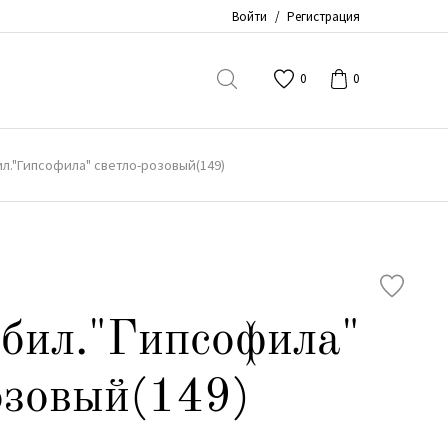
Войти
/
Регистрация
0
0
л."Гипсофила" светло-розовый(149)
абил."Гипсофила"
озовый(149)