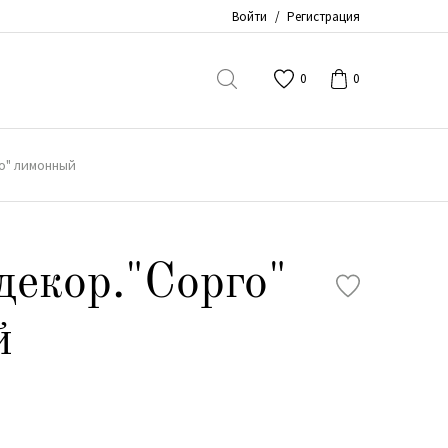
Войти
/
Регистрация
0
0
о" лимонный
декор."Сорго"
й