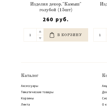
Изделия декор."Камыш"
Из
голубой (15шт)
260 руб.
В КОРЗИНУ
Каталог
К
Аксессуары
Акц
Тематические товары
До
Корзины
Си
Лента
О 