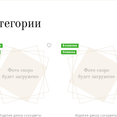
тегории
и
В наличии
Новинка
Изделия декор.сухоцветы
Изделия декор.сухоцвет