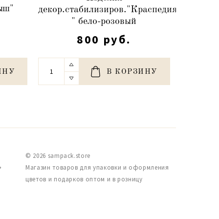
ыш"
Сухоцве
декор.стабилизиров."Краспедия
)
80-10
" бело-розовый
800 руб.
ИНУ
В КОРЗИНУ
© 2026 sampack.store
,
Магазин товаров для упаковки и оформления
цветов и подарков оптом и в розницу