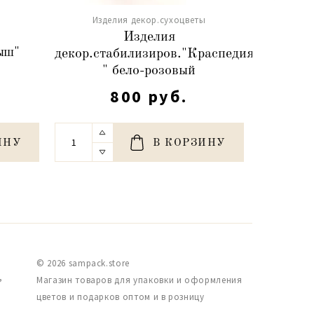
Изделия декор.сухоцветы
Изд
ы
Изделия
ыш"
декор.стабилизиров."Краспедия
декор.ст
)
" бело-розовый
" ко
800 руб.
ИНУ
В КОРЗИНУ
© 2026 sampack.store
,
Магазин товаров для упаковки и оформления
цветов и подарков оптом и в розницу