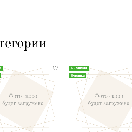
тегории
и
В наличии
Новинка