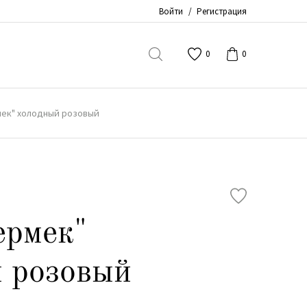
Войти
/
Регистрация
0
0
мек" холодный розовый
ермек"
 розовый