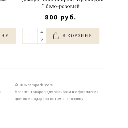
)
" бело-розовый
" ко
800 руб.
ИНУ
В КОРЗИНУ
© 2026 sampack.store
,
Магазин товаров для упаковки и оформления
цветов и подарков оптом и в розницу