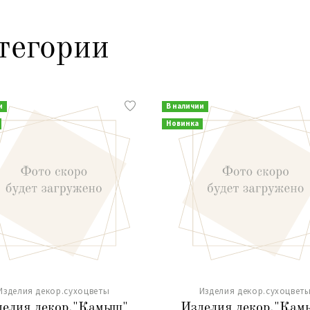
тегории
и
В наличии
Новинка
Изделия декор.сухоцветы
Изделия декор.сухоцвет
делия декор."Камыш"
Изделия декор."Кам