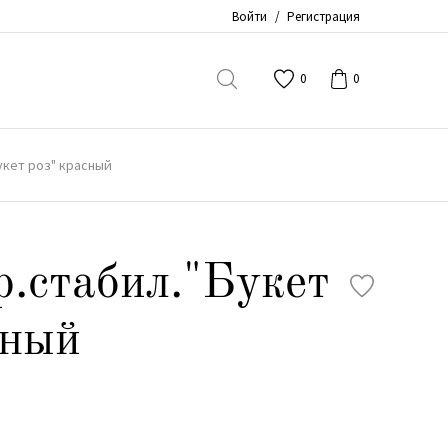
Войти
/
Регистрация
0
0
укет роз" красный
р.стабил."Букет
сный