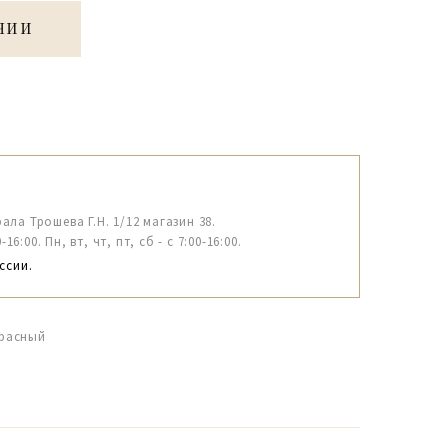
ЧИИ
рала Трошева Г.Н. 1/12 магазин 38.
6:00. Пн, вт, чт, пт, сб - с 7:00-16:00.
ссии.
красный