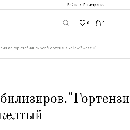
Войти
/
Регистрация
0
0
лия декор.стабилизиров."Гортензия Yellow " желтый
абилизиров."Гортенз
 желтый