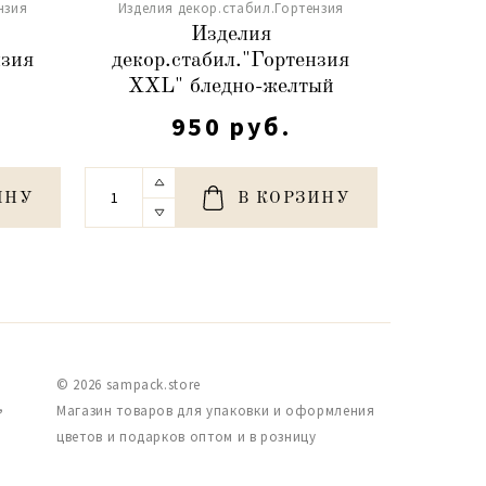
нзия
Изделия декор.стабил.Гортензия
Издели
Изделия
нзия
декор.стабил."Гортензия
декор
XXL" бледно-желтый
XXL
950 руб.
ИНУ
В КОРЗИНУ
© 2026 sampack.store
,
Магазин товаров для упаковки и оформления
цветов и подарков оптом и в розницу