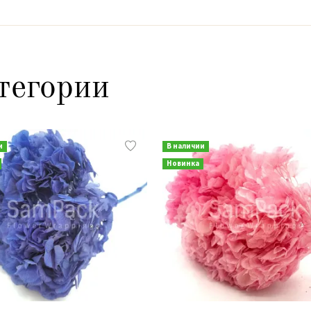
тегории
и
В наличии
Новинка