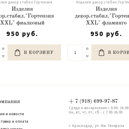
елия декор.стабил.Гортензия
Изделия декор.стабил.Горте
Изделия
Изделия
ор.стабил."Гортензия
декор.стабил."Горте
XXL" фиалковый
XXL" фламинго
950 руб.
950 руб.
В КОРЗИНУ
В КОРЗ
омпания
+ 7 (918) 699-97-87
Среда и воскресение с 6:00- 16:00
пн, вт, чт, пт, сб - с 7:00-16:00
ии и новости
ставка и оплата
г. Краснодар, ул. Им. Генерала
стема скидок