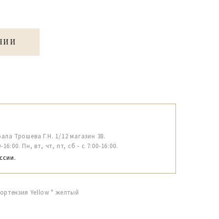
ЧИИ
рала Трошева Г.Н. 1/12 магазин 38.
6:00. Пн, вт, чт, пт, сб - с 7:00-16:00.
ссии.
ортензия Yellow " желтый