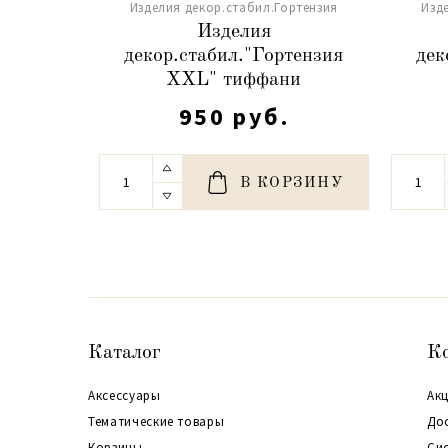
Изделия декор.стабил.Гортензия
Изд
Изделия
декор.стабил."Гортензия
дек
XXL" тиффани
950 руб.
В КОРЗИНУ
Каталог
К
Аксессуары
Акц
Тематические товары
До
Корзины
Си