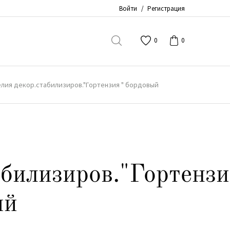
Войти
/
Регистрация
0
0
лия декор.стабилизиров."Гортензия " бордовый
абилизиров."Гортенз
ый