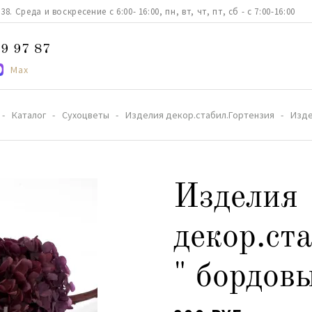
. Среда и воскресение с 6:00- 16:00, пн, вт, чт, пт, сб - с 7:00-16:00
9 97 87
Max
Каталог
Сухоцветы
Изделия декор.стабил.Гортензия
Изде
Изделия
декор.ст
" бордов