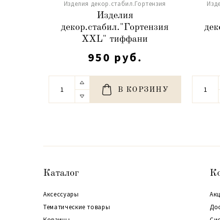
Изделия декор.стабил.Гортензия
Изд
Изделия
декор.стабил."Гортензия
дек
XXL" тиффани
950 руб.
В КОРЗИНУ
Каталог
К
Аксессуары
Акц
Тематические товары
До
Корзины
Си