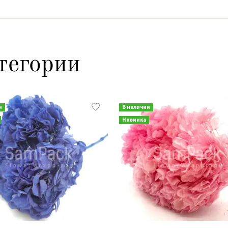
тегории
и
В наличии
Новинка