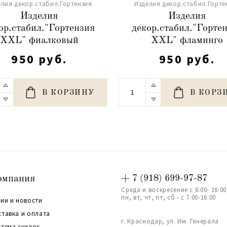
елия декор.стабил.Гортензия
Изделия декор.стабил.Горте
Изделия
Изделия
ор.стабил."Гортензия
декор.стабил."Горте
XXL" фиалковый
XXL" фламинго
950 руб.
950 руб.
В КОРЗИНУ
В КОРЗ
омпания
+ 7 (918) 699-97-87
Среда и воскресение с 6:00- 16:00
пн, вт, чт, пт, сб - с 7:00-16:00
ии и новости
ставка и оплата
г. Краснодар, ул. Им. Генерала
стема скидок