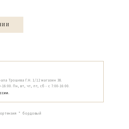
ЧИИ
рала Трошева Г.Н. 1/12 магазин 38.
6:00. Пн, вт, чт, пт, сб - с 7:00-16:00.
ссии.
"Гортензия " бордовый