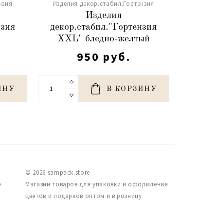
нзия
Изделия декор.стабил.Гортензия
Издели
Изделия
нзия
декор.стабил."Гортензия
декор
XXL" бледно-желтый
XXL
950 руб.
ИНУ
В КОРЗИНУ
© 2026 sampack.store
,
Магазин товаров для упаковки и оформления
цветов и подарков оптом и в розницу