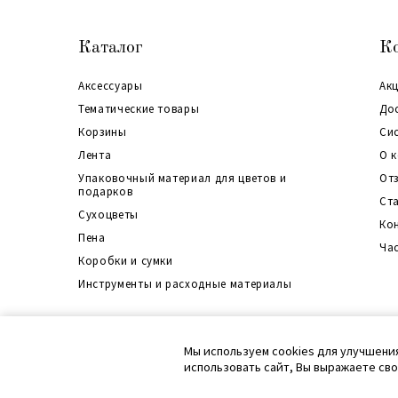
Каталог
К
Аксессуары
Акц
Тематические товары
До
Корзины
Си
Лента
О 
Упаковочный материал для цветов и
От
подарков
Ст
Сухоцветы
Ко
Пена
Ча
Коробки и сумки
Инструменты и расходные материалы
Политика конфиденциальности
Согласие на обработку перс. данных
Кар
Мы используем cookies для улучшени
Согласие на обработку файлов cookie
использовать сайт, Вы выражаете св