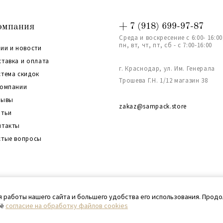
омпания
+ 7 (918) 699-97-87
Среда и воскресение с 6:00- 16:00
пн, вт, чт, пт, сб - с 7:00-16:00
ии и новости
ставка и оплата
г. Краснодар, ул. Им. Генерала
стема скидок
Трошева Г.Н. 1/12 магазин 38
компании
зывы
zakaz@sampack.store
атьи
нтакты
стые вопросы
та сайта
я работы нашего сайта и большего удобства его использования. Прод
оё
согласие на обработку файлов cookies