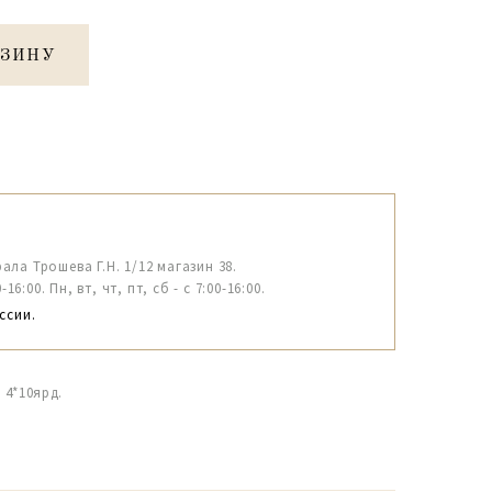
РЗИНУ
рала Трошева Г.Н. 1/12 магазин 38.
6:00. Пн, вт, чт, пт, сб - с 7:00-16:00.
ссии.
 4*10ярд.