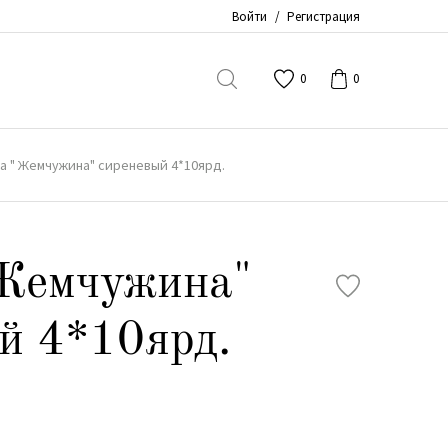
Войти
/
Регистрация
0
0
а " Жемчужина" сиреневый 4*10ярд.
 Жемчужина"
й 4*10ярд.