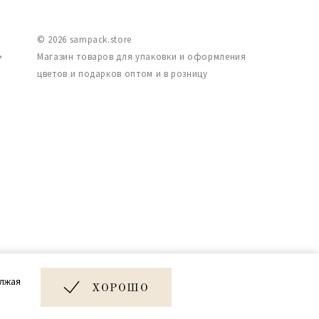
© 2026 sampack.store
,
Магазин товаров для упаковки и оформления
цветов и подарков оптом и в розницу
Дизайн и разработка сайта
олжая
Very Good
ХОРОШО