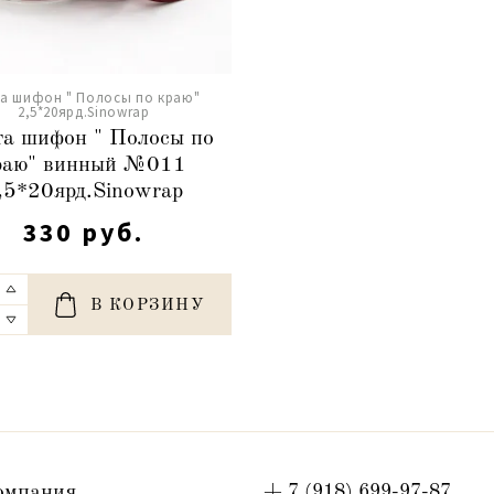
а шифон " Полосы по краю"
2,5*20ярд.Sinowrap
а шифон " Полосы по
раю" винный №011
,5*20ярд.Sinowrap
330 руб.
В КОРЗИНУ
омпания
+ 7 (918) 699-97-87