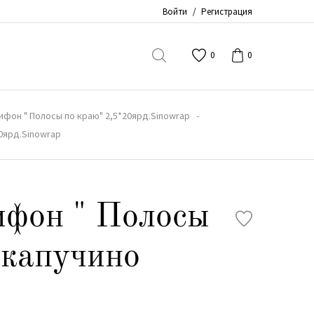
Войти
/
Регистрация
0
0
фон " Полосы по краю" 2,5*20ярд.Sinowrap
0ярд.Sinowrap
ифон " Полосы
 капучино