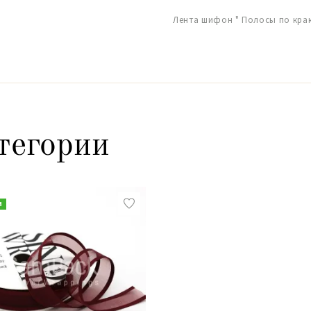
Лента шифон " Полосы по краю
тегории
и