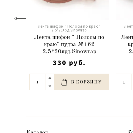
Лента шифон " Полосы по краю"
Лент
2,5*20ярд.Sinowrap
Лента шифон " Полосы по
Лент
краю" пудра №162
к
2,5*20ярд.Sinowrap
2
330 руб.
В КОРЗИНУ
Каталог
К