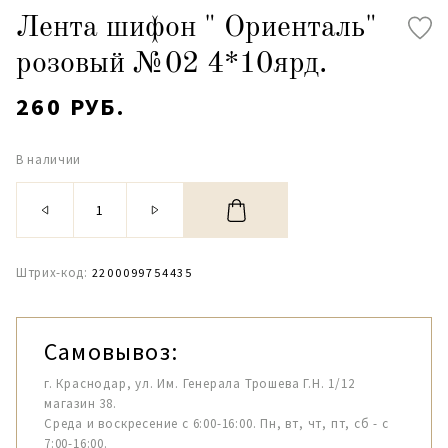
Лента шифон " Ориенталь"
розовый №02 4*10ярд.
260 РУБ.
В наличии
Штрих-код:
2200099754435
Самовывоз:
г. Краснодар, ул. Им. Генерала Трошева Г.Н. 1/12
магазин 38.
Среда и воскресение с 6:00-16:00. Пн, вт, чт, пт, сб - с
7:00-16:00.