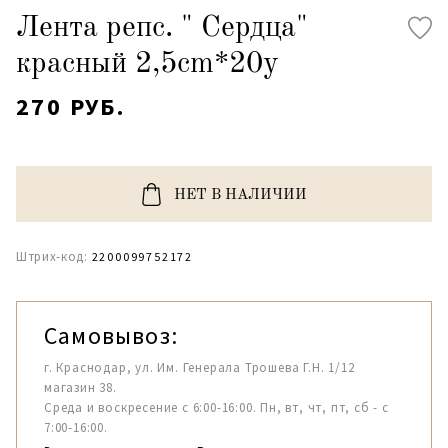
Лента репс. " Сердца"
красный 2,5cm*20y
270 РУБ.
НЕТ В НАЛИЧИИ
Штрих-код:
2200099752172
Самовывоз:
г. Краснодар, ул. Им. Генерала Трошева Г.Н. 1/12
магазин 38.
Среда и воскресение с 6:00-16:00. Пн, вт, чт, пт, сб - с
7:00-16:00.