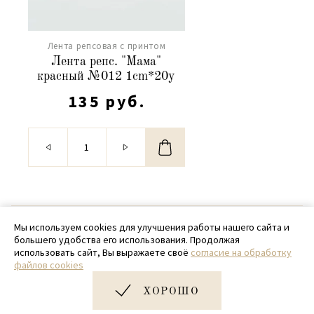
Лента репсовая с принтом
Лента репс. "Мама"
красный №012 1cm*20y
135 руб.
© 2020 - 2026 SamPack
Мы используем cookies для улучшения работы нашего сайта и
большего удобства его использования. Продолжая
+ 7 (918) 699-97-87
использовать сайт, Вы выражаете своё
согласие на обработку
файлов cookies
zakaz@sampack.store
ХОРОШО
Дизайн и разработка сайта
Very Good