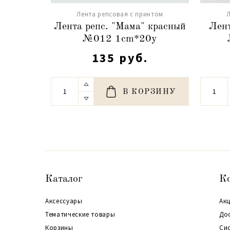
Лента репсовая с принтом
Л
Лента репс. "Мама" красный
Лент
№012 1cm*20y
135 руб.
В КОРЗИНУ
Каталог
К
Аксессуары
Акц
Тематические товары
До
Корзины
Си