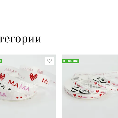
тегории
и
В наличии