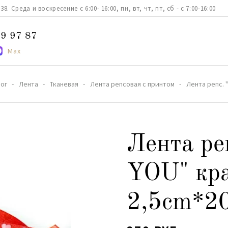
. Среда и воскресение с 6:00- 16:00, пн, вт, чт, пт, сб - с 7:00-16:00
9 97 87
Max
ог
Лента
Тканевая
Лента репсовая с принтом
Лента репс. 
Лента ре
YOU" кр
2,5cm*2