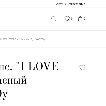
Войти
/
Регистрация
0
0
"I LOVE YOU" красный 2,5cm*20y
пс. "I LOVE
асный
0y