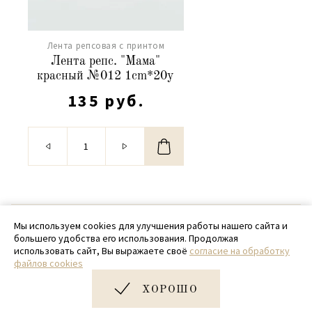
Лента репсовая с принтом
Лента репс. "Мама"
красный №012 1cm*20y
135 руб.
© 2020 - 2026 SamPack
Мы используем cookies для улучшения работы нашего сайта и
большего удобства его использования. Продолжая
+ 7 (918) 699-97-87
использовать сайт, Вы выражаете своё
согласие на обработку
файлов cookies
zakaz@sampack.store
ХОРОШО
Дизайн и разработка сайта
Very Good