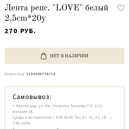
Лента репс. "LOVE" белый
2,5cm*20y
270 РУБ.
НЕТ В НАЛИЧИИ
Штрих-код:
2200099736714
Самовывоз:
г. Краснодар, ул. Им. Генерала Трошева Г.Н. 1/12
магазин 38.
Среда и воскресение с 6:00-16:00. Пн, вт, чт, пт, сб - с
7:00-16:00.