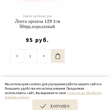
Лента органза 1см
Лента органза 129 1см
50ярд.коралловый
95 руб.
© 2020 - 2026 SamPack
Мы используем cookies для улучшения работы нашего сайта и
большего удобства его использования. Продолжая
+ 7 (918) 699-97-87
использовать сайт, Вы выражаете своё
согласие на обработку
файлов cookies
zakaz@sampack.store
ХОРОШО
Дизайн и разработка сайта
Very Good