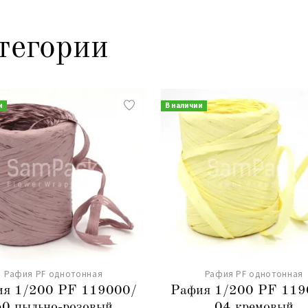
тегории
и
В наличии
Рафия PF однотонная
Рафия PF однотонная
ия 1/200 PF 119000/
Рафия 1/200 PF 119
50 пыльно-розовый
04 кремовый