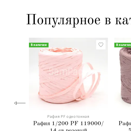
Популярное в ка
В наличии
В наличи
Рафия PF однотонная
Рафия 1/200 PF 119000/
Раф
14 св.розовый