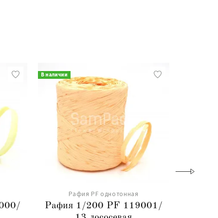
В наличии
В наличии
Рафия PF однотонная
Р
000/
Рафия 1/200 PF 119001/
Рафия
13 лососевая
9