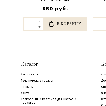
850 руб.
В КОРЗИНУ
Каталог
К
Аксессуары
Акц
Тематические товары
До
Корзины
Си
Лента
О 
Упаковочный материал для цветов и
От
подарков
Ст