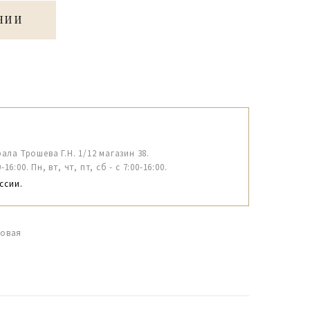
ЧИИ
рала Трошева Г.Н. 1/12 магазин 38.
6:00. Пн, вт, чт, пт, сб - с 7:00-16:00.
ссии.
довая