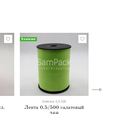
В наличии
В наличии
Завязка 0,5-500
л.
Лента 0,5/500 салатовый
Лент
368