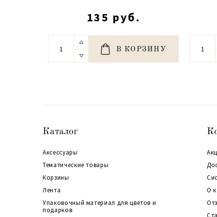
135 руб.
В КОРЗИНУ
Каталог
К
Аксессуары
Акц
Тематические товары
До
Корзины
Си
Лента
О 
Упаковочный материал для цветов и
От
подарков
Ст