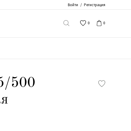
Войти
/
Регистрация
0
0
5/500
ая