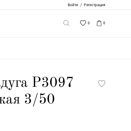
Войти
/
Регистрация
0
0
адуга Р3097
кая 3/50