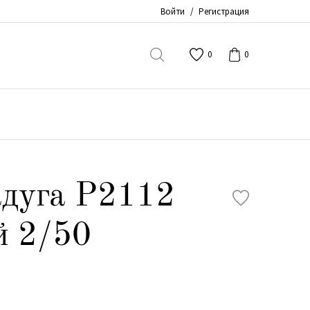
Войти
/
Регистрация
0
0
адуга Р2112
й 2/50