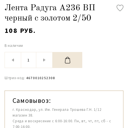
Лента Радуга А236 ВП
черный с золотом 2/50
108 РУБ.
В наличии
Штрих-код:
4670010252308
Самовывоз:
г. Краснодар, ул. Им. Генерала Трошева Г.Н. 1/12
магазин 38.
Среда и воскресение с 6:00-16:00. Пн, вт, чт, пт, сб - с
7:00-16:00.