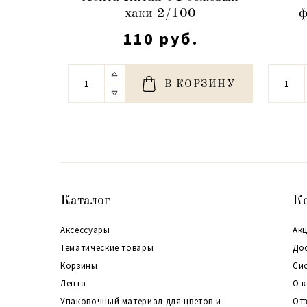
хаки 2/100
ф
110 руб.
В КОРЗИНУ
Каталог
К
Аксессуары
Акц
Тематические товары
До
Корзины
Си
Лента
О 
Упаковочный материал для цветов и
От