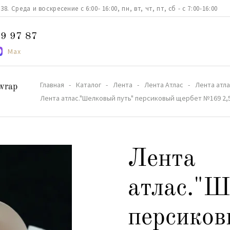
. Среда и воскресение с 6:00- 16:00, пн, вт, чт, пт, сб - с 7:00-16:00
9 97 87
Max
Главная
Каталог
Лента
Лента Атлас
Лента атла
wrap
Лента атлас."Шелковый путь" персиковый щербет №169 2,5
Лента
атлас."Ш
персиков