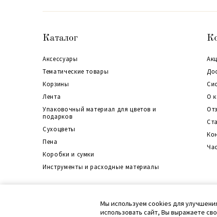
Каталог
К
Аксессуары
Акц
Тематические товары
До
Корзины
Си
Лента
О 
Упаковочный материал для цветов и
От
подарков
Ст
Сухоцветы
Ко
Пена
Ча
Коробки и сумки
Инструменты и расходные материалы
Политика конфиденциальности
Согласие на обработку перс. данных
Кар
Мы используем cookies для улучшени
Согласие на обработку файлов cookie
использовать сайт, Вы выражаете св