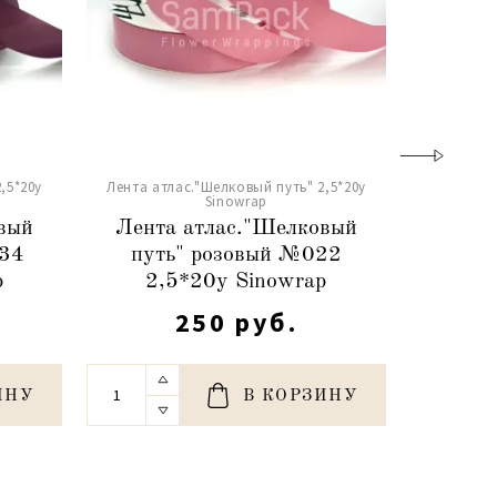
,5*20y
Лента атлас."Шелковый путь" 2,5*20y
Лента атл
Sinowrap
вый
Лента атлас."Шелковый
Лента
034
путь" розовый №022
путь" ф
p
2,5*20y Sinowrap
250 руб.
ИНУ
В КОРЗИНУ