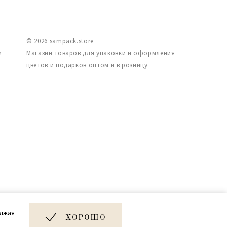
© 2026 sampack.store
,
Магазин товаров для упаковки и оформления
цветов и подарков оптом и в розницу
Дизайн и разработка сайта
олжая
Very Good
ХОРОШО