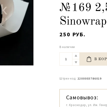
№169 2,
Sinowrap
250 РУБ.
В наличии
В КО
Штрих-код:
2200003786019
Самовывоз:
г. Краснодар, ул. Им. Гене