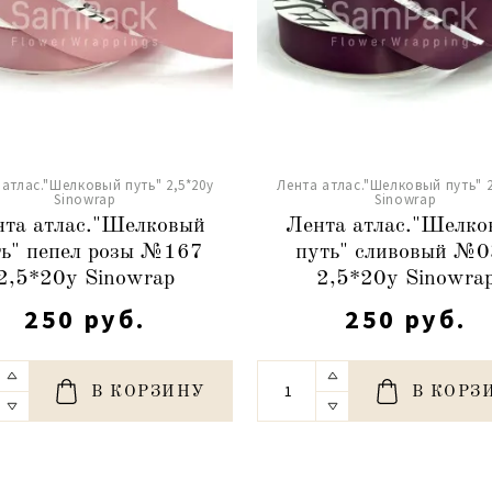
 атлас."Шелковый путь" 2,5*20y
Лента атлас."Шелковый путь" 2
Sinowrap
Sinowrap
та атлас."Шелковый
Лента атлас."Шелко
ть" пепел розы №167
путь" сливовый №
2,5*20y Sinowrap
2,5*20y Sinowra
250 руб.
250 руб.
В КОРЗИНУ
В КОРЗ