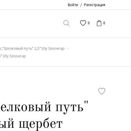
Войти
/
Регистрация
0
0
с."Шелковый путь" 2,5*20y Sinowrap
*20y Sinowrap
елковый путь"
ый щербет