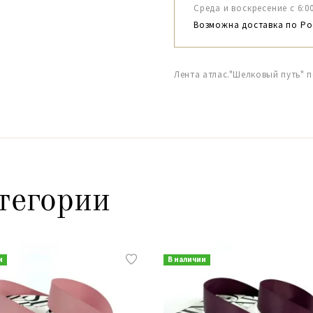
Среда и воскресение с 6:00-1
Возможна доставка по Ро
Лента атлас."Шелковый путь" п
тегории
и
В наличии