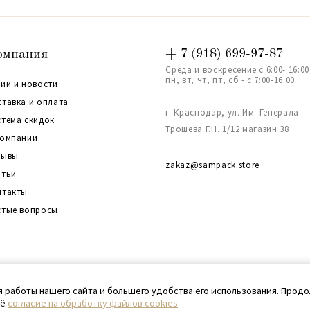
омпания
+ 7 (918) 699-97-87
Среда и воскресение с 6:00- 16:00
пн, вт, чт, пт, сб - с 7:00-16:00
ии и новости
ставка и оплата
г. Краснодар, ул. Им. Генерала
стема скидок
Трошева Г.Н. 1/12 магазин 38
компании
зывы
zakaz@sampack.store
атьи
нтакты
стые вопросы
та сайта
я работы нашего сайта и большего удобства его использования. Прод
оё
согласие на обработку файлов cookies