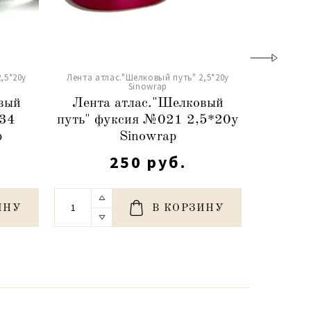
,5*20y
Лента атлас."Шелковый путь" 2,5*20y
Лента атл
Sinowrap
вый
Лента атлас."Шелковый
Лента
034
путь" фуксия №021 2,5*20y
пут
p
Sinowrap
2,
250 руб.
ИНУ
В КОРЗИНУ