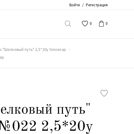
Войти
/
Регистрация
0
0
с."Шелковый путь" 2,5*20y Sinowrap
rap
елковый путь"
 №022 2,5*20y