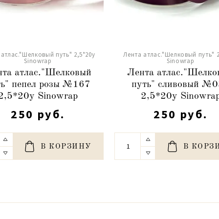
 атлас."Шелковый путь" 2,5*20y
Лента атлас."Шелковый путь" 2
Sinowrap
Sinowrap
та атлас."Шелковый
Лента атлас."Шелко
ть" пепел розы №167
путь" сливовый №
2,5*20y Sinowrap
2,5*20y Sinowra
250 руб.
250 руб.
В КОРЗИНУ
В КОРЗ