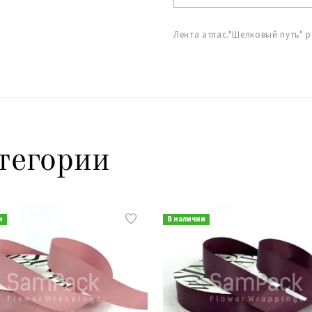
Лента атлас."Шелковый путь" р
тегории
и
В наличии