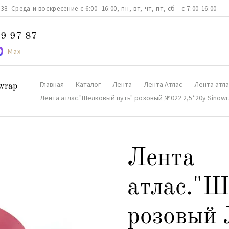
. Среда и воскресение с 6:00- 16:00, пн, вт, чт, пт, сб - с 7:00-16:00
9 97 87
Max
Главная
Каталог
Лента
Лента Атлас
Лента атла
wrap
Лента атлас."Шелковый путь" розовый №022 2,5*20y Sinow
Лента
атлас."Ш
розовый