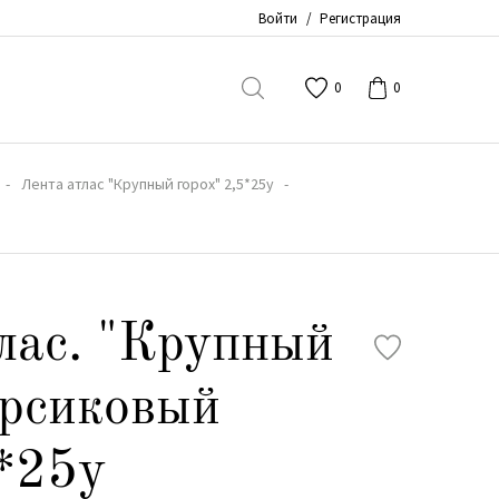
Войти
/
Регистрация
0
0
Лента атлас "Крупный горох" 2,5*25y
лас. "Крупный
ерсиковый
*25y