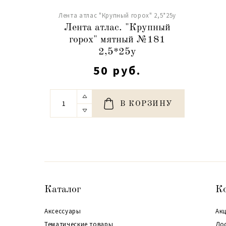
Лента атлас "Крупный горох" 2,5*25y
Лента атлас. "Крупный
горох" мятный №181
2,5*25y
50 руб.
В КОРЗИНУ
Каталог
К
Аксессуары
Акц
Тематические товары
До