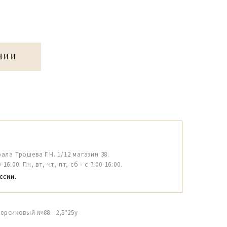
ЧИИ
рала Трошева Г.Н. 1/12 магазин 38.
6:00. Пн, вт, чт, пт, сб - с 7:00-16:00.
ссии.
 персиковый №88 2,5*25y