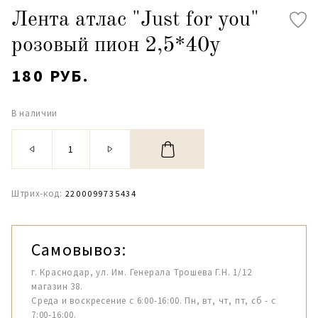
Лента атлас "Just for you"
розовый пион 2,5*40y
180 РУБ.
В наличии
Штрих-код:
2200099735434
Самовывоз:
г. Краснодар, ул. Им. Генерала Трошева Г.Н. 1/12
магазин 38.
Среда и воскресение с 6:00-16:00. Пн, вт, чт, пт, сб - с
7:00-16:00.