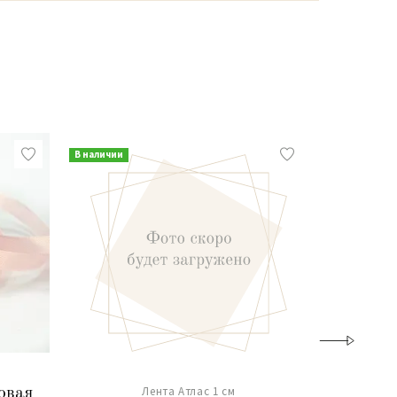
В наличии
В наличии
Лента Атлас 1 см
овая
Лента