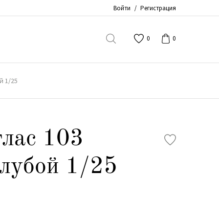
Войти
/
Регистрация
0
0
й 1/25
лас 103
олубой 1/25