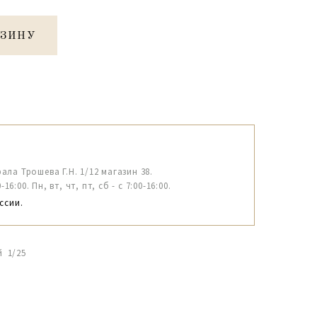
РЗИНУ
рала Трошева Г.Н. 1/12 магазин 38.
6:00. Пн, вт, чт, пт, сб - с 7:00-16:00.
ссии.
й 1/25