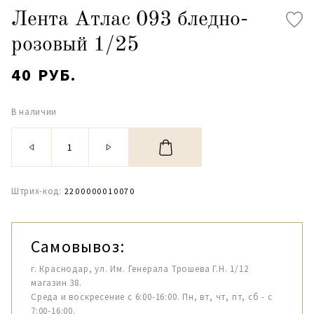
Лента Атлас 093 бледно-
розовый 1/25
40 РУБ.
В наличии
Штрих-код:
2200000010070
Самовывоз:
г. Краснодар, ул. Им. Генерала Трошева Г.Н. 1/12
магазин 38.
Среда и воскресение с 6:00-16:00. Пн, вт, чт, пт, сб - с
7:00-16:00.