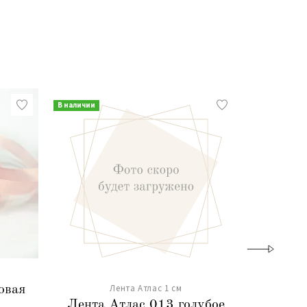
В наличии
В наличии
Лента Атлас 1 см
овая
Лента
Лента Атлас 013 голубое
о