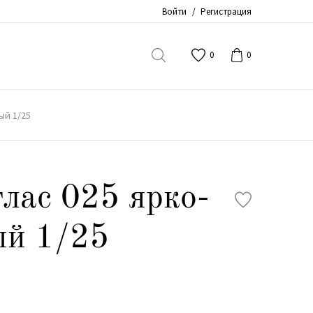
Войти
/
Регистрация
0
0
ый 1/25
лас 025 ярко-
ый 1/25