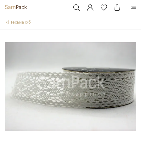
Тесьма х/б