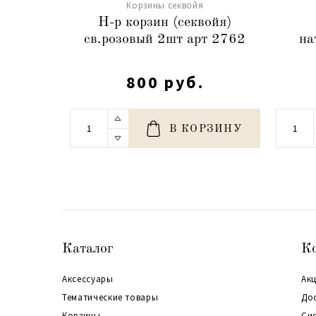
Корзины секвойя
Н-р корзин (секвойя)
св.розовый 2шт арт 2762
на
800 руб.
В КОРЗИНУ
Каталог
К
Аксессуары
Акц
Тематические товары
До
Корзины
Си