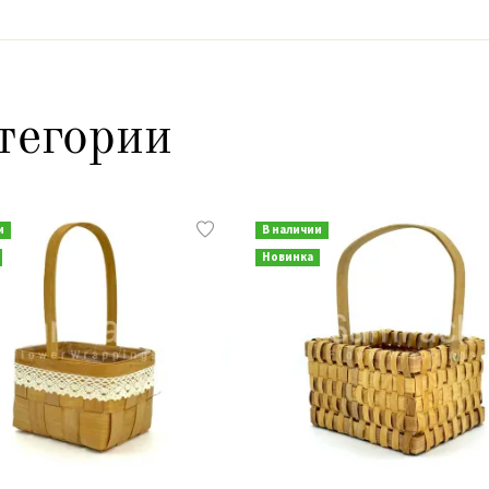
тегории
и
В наличии
Новинка