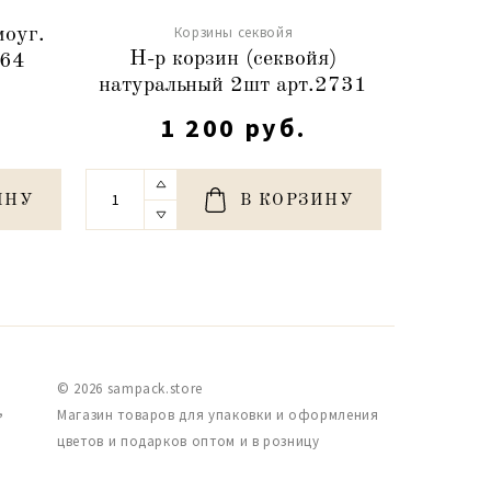
Корзины секвойя
моуг.
Н-р ко
Н-р корзин (секвойя)
464
круп.пл
натуральный 2шт арт.2731
1 200 руб.
ИНУ
В КОРЗИНУ
© 2026 sampack.store
,
Магазин товаров для упаковки и оформления
цветов и подарков оптом и в розницу