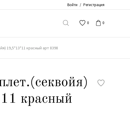
Войти
/
Регистрация
0
0
йя) 19,5*13*11 красный арт 8398
плет.(секвойя)
*11 красный