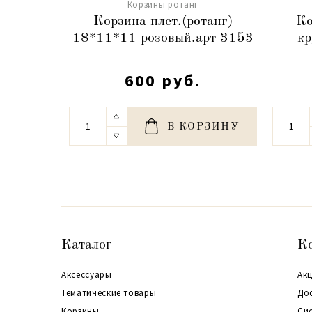
Корзины ротанг
Корзина плет.(ротанг)
Ко
18*11*11 розовый.арт 3153
кр
600 руб.
В КОРЗИНУ
Каталог
К
Аксессуары
Акц
Тематические товары
До
Корзины
Си