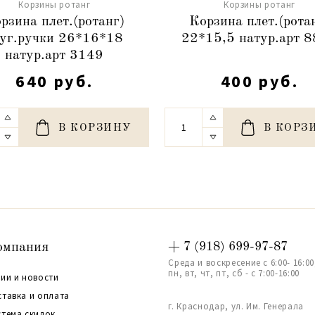
Корзины ротанг
Корзины ротанг
рзина плет.(ротанг)
Корзина плет.(рота
уг.ручки 26*16*18
22*15,5 натур.арт 
натур.арт 3149
640 руб.
400 руб.
В КОРЗИНУ
В КОРЗ
омпания
+ 7 (918) 699-97-87
Среда и воскресение с 6:00- 16:00
пн, вт, чт, пт, сб - с 7:00-16:00
ии и новости
ставка и оплата
г. Краснодар, ул. Им. Генерала
стема скидок