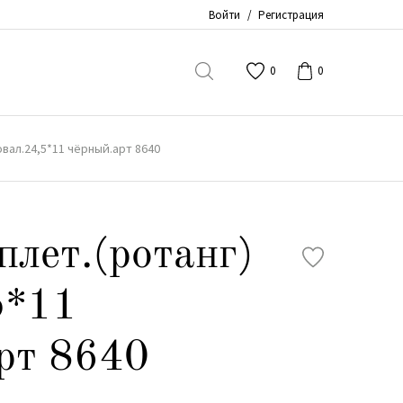
Войти
/
Регистрация
0
0
овал.24,5*11 чёрный.арт 8640
плет.(ротанг)
5*11
рт 8640