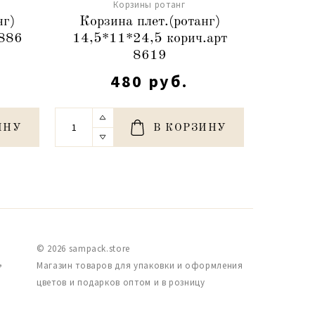
Корзины ротанг
нг)
Корзина плет.(ротанг)
Корз
8886
14,5*11*24,5 корич.арт
19,5*
8619
480 руб.
ИНУ
В КОРЗИНУ
© 2026 sampack.store
,
Магазин товаров для упаковки и оформления
цветов и подарков оптом и в розницу