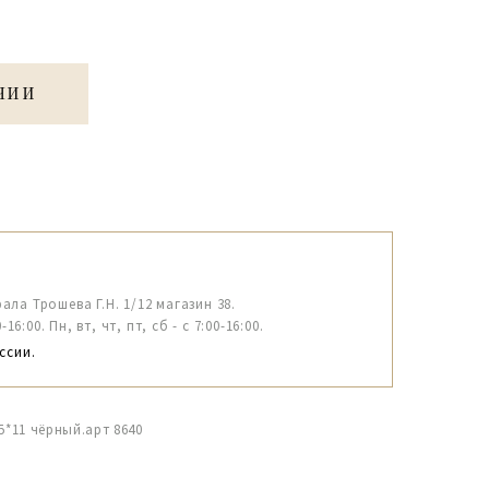
ЧИИ
рала Трошева Г.Н. 1/12 магазин 38.
6:00. Пн, вт, чт, пт, сб - с 7:00-16:00.
ссии.
5*11 чёрный.арт 8640