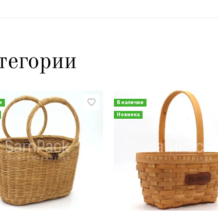
тегории
и
В наличии
Новинка