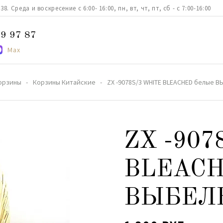
. Среда и воскресение с 6:00- 16:00, пн, вт, чт, пт, сб - с 7:00-16:00
9 97 87
Max
орзины
Корзины Китайские
ZX -9078S/3 WHITE BLEACHED белые 
ZX -907
BLEACH
ВЫБЕЛ