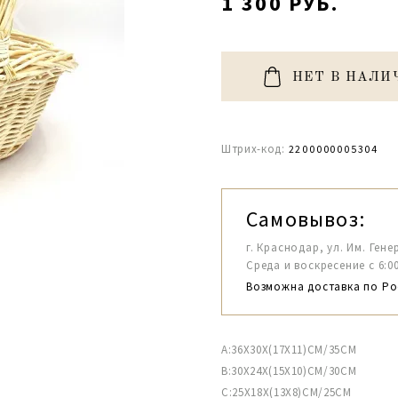
1 300 РУБ.
НЕТ В НАЛИ
Штрих-код:
2200000005304
Самовывоз:
г. Краснодар, ул. Им. Гене
Среда и воскресение с 6:00-1
Возможна доставка по Ро
A:36X30X(17X11)CM/35CM
B:30X24X(15X10)CM/30CM
C:25X18X(13X8)CM/25CM