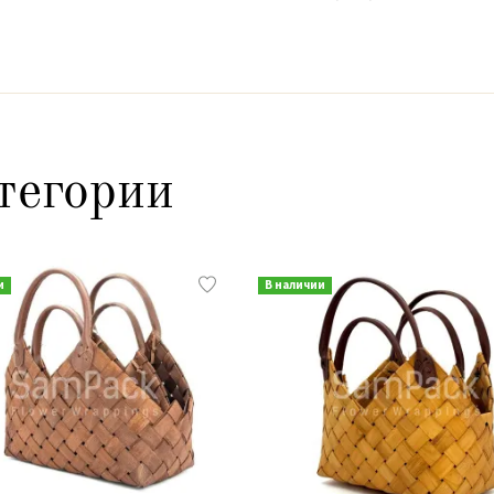
тегории
и
В наличии