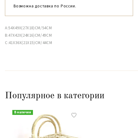
Возможна доставка по России.
A:54X49X(27X18)CM/54CM
B:47X42X(24X16)CM/49CM
C:41X36X(21X15)CM/44CM
Популярное в категории
В наличии