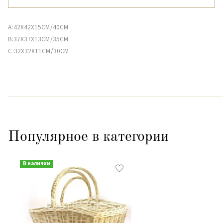
A:42X42X15CM/40CM
B:37X37X13CM/35CM
C:32X32X11CM/30CМ
Популярное в категории
В наличии