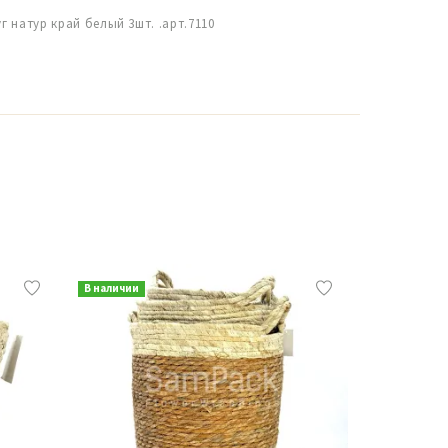
г натур край белый 3шт. .арт.7110
В наличии
В наличии