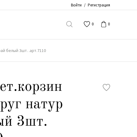
Войти
/
Регистрация
0
0
рай белый 3шт. .арт.7110
ет.корзин
круг натур
ый 3шт.