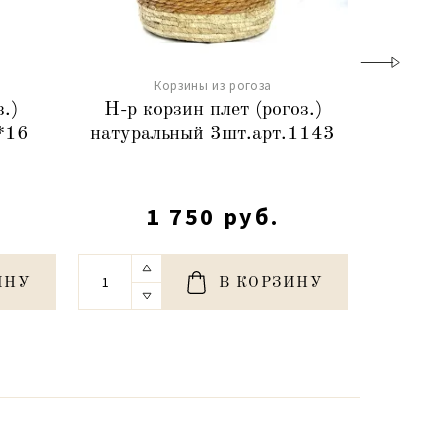
Корзины из рогоза
.)
Н-р корзин плет (рогоз.)
Кор
*16
натуральный 3шт.арт.1143
Сумочк
1 750 руб.
ИНУ
В КОРЗИНУ