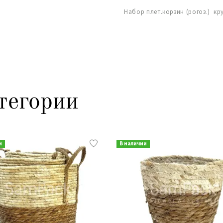
Набор плет.корзин (рогоз.) кру
тегории
и
В наличии