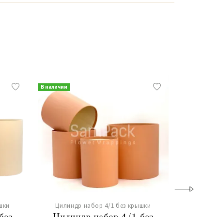
В наличии
В наличии
шки
Цилиндр набор 4/1 без крышки
Цилин