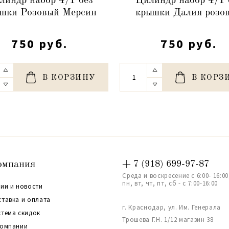
линдр набор 4/1 без
Цилиндр набор 4/1 
шки Розовый Мерсин
крышки Далия розо
750 руб.
750 руб.
В КОРЗИНУ
В КОРЗ
омпания
+ 7 (918) 699-97-87
Среда и воскресение с 6:00- 16:00
пн, вт, чт, пт, сб - с 7:00-16:00
ии и новости
ставка и оплата
г. Краснодар, ул. Им. Генерала
стема скидок
Трошева Г.Н. 1/12 магазин 38
компании