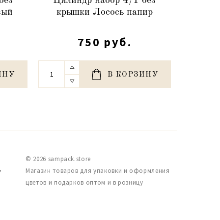
без
Цилиндр набор 4/1 без
Цили
вый
крышки Лосось папир
кры
750 руб.
ИНУ
В КОРЗИНУ
© 2026 sampack.store
,
Магазин товаров для упаковки и оформления
цветов и подарков оптом и в розницу