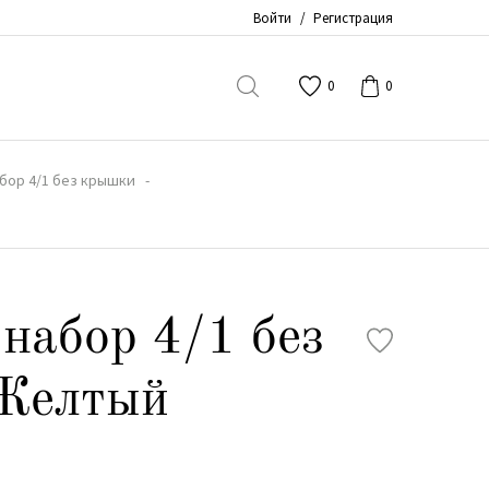
Войти
/
Регистрация
0
0
бор 4/1 без крышки
набор 4/1 без
Желтый