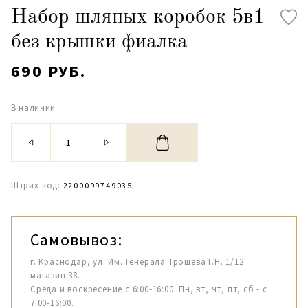
Набор шляпых коробок 5в1
без крышки фиалка
690 РУБ.
В наличии
Штрих-код:
2200099749035
Самовывоз:
г. Краснодар, ул. Им. Генерала Трошева Г.Н. 1/12
магазин 38.
Среда и воскресение с 6:00-16:00. Пн, вт, чт, пт, сб - с
7:00-16:00.