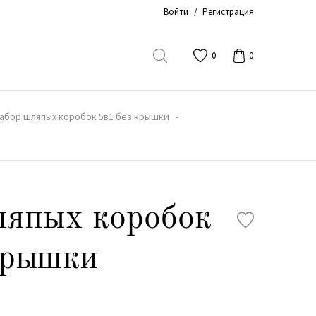
Войти
/
Регистрация
0
0
абор шляпых коробок 5в1 без крышки
ляпых коробок
крышки