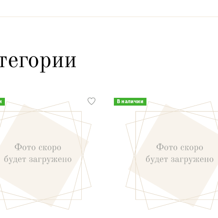
тегории
и
В наличии