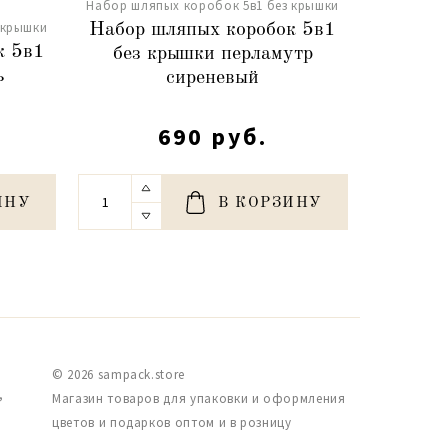
Набор шляпых коробок 5в1 без крышки
Набор шля
 крышки
Набор шляпых коробок 5в1
Набор 
к 5в1
без крышки перламутр
без 
ь
сиреневый
690 руб.
ИНУ
В КОРЗИНУ
© 2026 sampack.store
,
Магазин товаров для упаковки и оформления
цветов и подарков оптом и в розницу