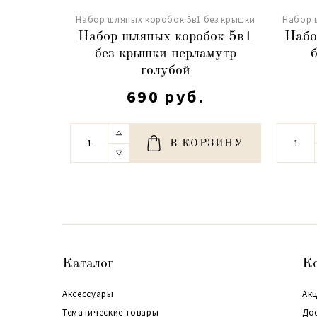
Набор шляпых коробок 5в1 без крышки
Набор 
Набор шляпых коробок 5в1
Набо
без крышки перламутр
голубой
690 руб.
В КОРЗИНУ
Каталог
К
Аксессуары
Акц
Тематические товары
До