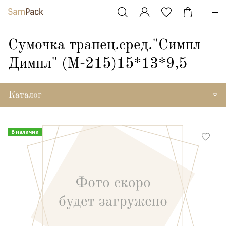
Сумочка трапец.сред."Симпл
Димпл" (М-215)15*13*9,5
Каталог
В наличии