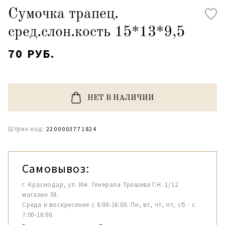
Сумочка трапец.
сред.слон.кость 15*13*9,5
70 РУБ.
НЕТ В НАЛИЧИИ
Штрих-код:
2200003771824
Самовывоз:
г. Краснодар, ул. Им. Генерала Трошева Г.Н. 1/12
магазин 38.
Среда и воскресение с 6:00-16:00. Пн, вт, чт, пт, сб - с
7:00-16:00.