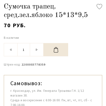
Сумочка трапец.
сред.зел.яблоко 15*13*9,5
70 РУБ.
В наличии
Штрих-код:
2200003778359
Самовывоз:
г. Краснодар, ул. Им. Генерала Трошева Г.Н. 1/12
магазин 38.
Среда и воскресение с 6:00-16:00. Пн, вт, чт, пт, сб - с
7:00-16:00.