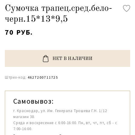
Сумочка трапец.сред.бело-
черн.15*13*9,5
70 РУБ.
НЕТ В НАЛИЧИИ
Штрих-код:
4627200711725
Самовывоз:
г. Краснодар, ул. Им. Генерала Трошева Г.Н. 1/12
магазин 38.
Среда и воскресение с 6:00-16:00. Пн, вт, чт, пт, сб - с
7:00-16:00.