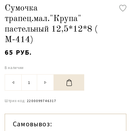
Сумочка
трапец.мал."Крупа"
пастельный 12,5*12*8 (
М-414)
65 РУБ.
В наличии
Штрих-код:
2200099746317
Самовывоз: