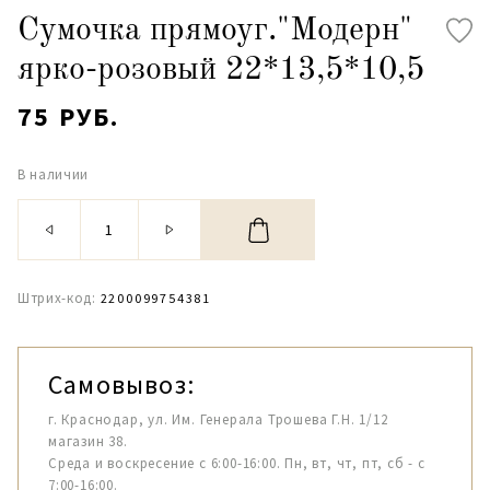
Сумочка прямоуг."Модерн"
ярко-розовый 22*13,5*10,5
75 РУБ.
В наличии
Штрих-код:
2200099754381
Самовывоз:
г. Краснодар, ул. Им. Генерала Трошева Г.Н. 1/12
магазин 38.
Среда и воскресение с 6:00-16:00. Пн, вт, чт, пт, сб - с
7:00-16:00.