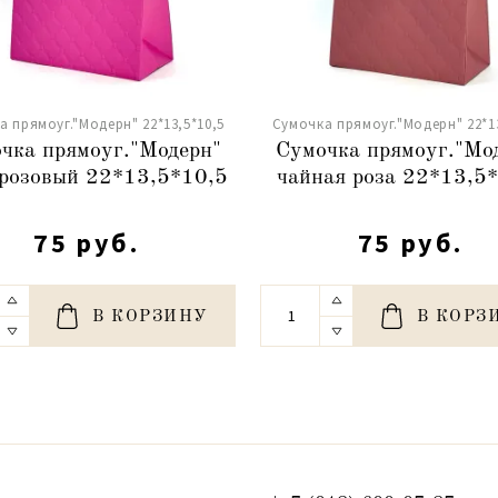
а прямоуг."Модерн" 22*13,5*10,5
Сумочка прямоуг."Модерн" 22*13
чка прямоуг."Модерн"
Сумочка прямоуг."Мо
-розовый 22*13,5*10,5
чайная роза 22*13,5
75 руб.
75 руб.
В КОРЗИНУ
В КОРЗ