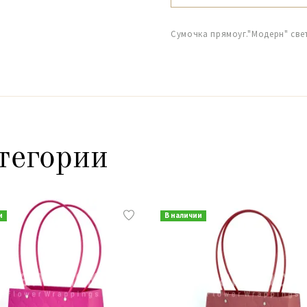
Сумочка прямоуг."Модерн" све
тегории
и
В наличии