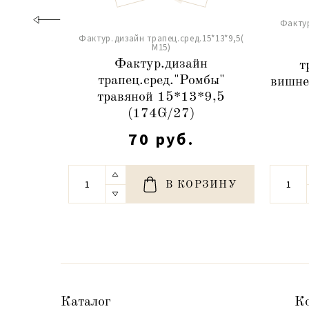
Фактур
Фактур.дизайн трапец.сред.15*13*9,5(
М15)
Фактур.дизайн
т
трапец.сред."Ромбы"
вишне
травяной 15*13*9,5
(174G/27)
70 руб.
В КОРЗИНУ
Каталог
К