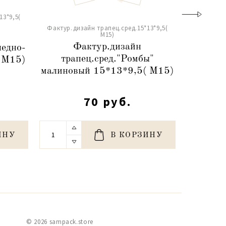
13*9,5(
Фактур.ди
Фактур.дизайн трапец.сред.15*13*9,5(
М15)
Ф
Фактур.дизайн
ледно-
трапец.
трапец.сред."Ромбы"
 М15)
15
малиновый 15*13*9,5( М15)
70 руб.
ИНУ
В КОРЗИНУ
© 2026 sampack.store