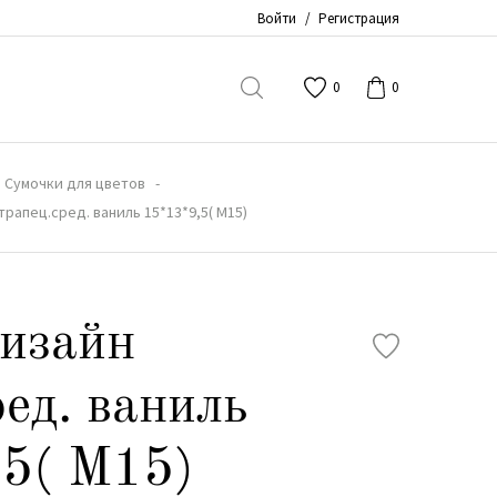
Войти
/
Регистрация
0
0
Сумочки для цветов
рапец.сред. ваниль 15*13*9,5( М15)
изайн
ред. ваниль
,5( М15)