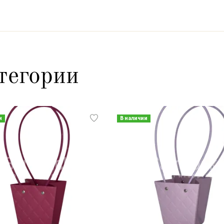
тегории
и
В наличии