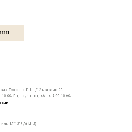
ЧИИ
рала Трошева Г.Н. 1/12 магазин 38.
6:00. Пн, вт, чт, пт, сб - с 7:00-16:00.
ссии.
иль 15*13*9,5( М15)