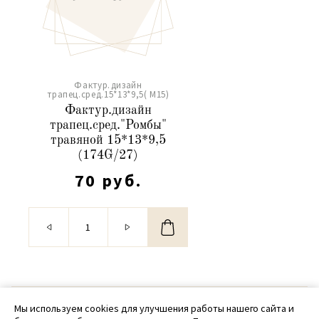
Фактур.дизайн
трапец.сред.15*13*9,5( М15)
Фактур.дизайн
трапец.сред."Ромбы"
травяной 15*13*9,5
(174G/27)
70 руб.
© 2020 - 2026 SamPack
Мы используем cookies для улучшения работы нашего сайта и