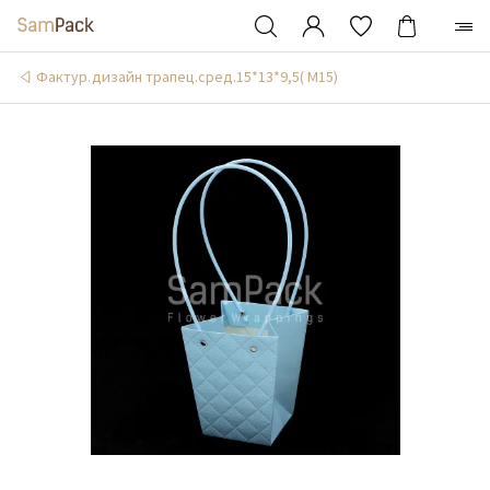
Фактур.дизайн трапец.сред.15*13*9,5( М15)