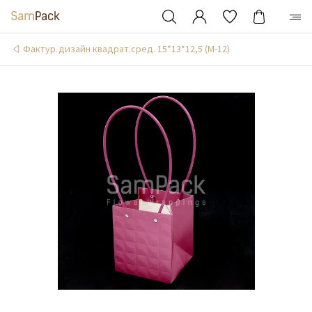
Фактур.дизайн квадрат.сред. 15*13*12,5 (М-12)