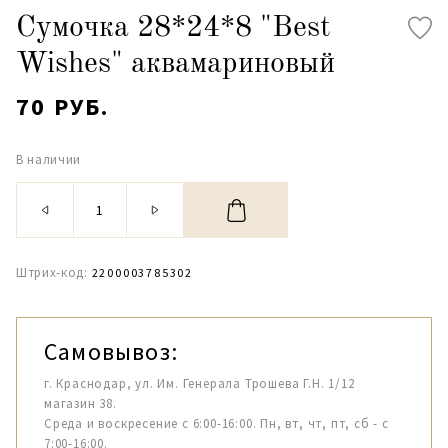
Сумочка 28*24*8 "Best
Wishes" аквамариновый
70 РУБ.
В наличии
Штрих-код:
2200003785302
Самовывоз:
г. Краснодар, ул. Им. Генерала Трошева Г.Н. 1/12
магазин 38.
Среда и воскресение с 6:00-16:00. Пн, вт, чт, пт, сб - с
7:00-16:00.